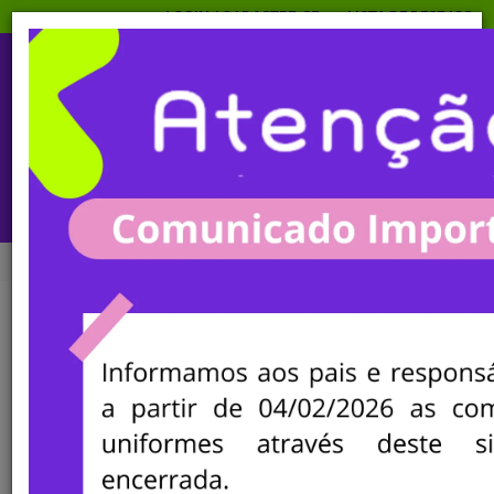
LOGIN
/
CADASTRE-SE
LISTA DE DESEJOS
TODAS AS CATEGORIAS
YKZ CONFECÇÕES
INÍCIO
YKZ CONFECÇÕES
FILTRAR OPÇÕES