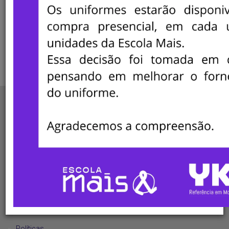
Ordenação
Nenhum registro encontrado
MINHA CONTA
Minha Conta
Meus Dados
Meus Pedidos
Lista de Desejos
Fale Conosco
AJUDA
Políticas